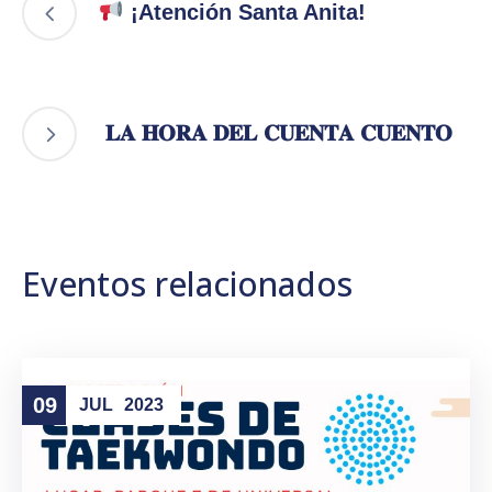
¡Atención Santa Anita!
𝐋𝐀 𝐇𝐎𝐑𝐀 𝐃𝐄𝐋 𝐂𝐔𝐄𝐍𝐓𝐀 𝐂𝐔𝐄𝐍𝐓𝐎
Eventos relacionados
09
JUL
2023