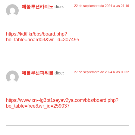
에볼루션카지노
dice:
22 de septiembre de 2024 a las 21:16
https://kdtf.kr/bbs/board.php?
bo_table=board03&wr_id=307495
에볼루션파워볼
dice:
27 de septiembre de 2024 a las 09:32
https://www.xn--lg3bt1seyav2ya.com/bbs/board.php?
bo_table=free&wr_id=259037