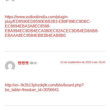
https://www.outlookindia.com/plugin-
play/ED8590ED8590EBB2B3-EB8F99EC9DBC-
EC8694EBA3A8EC8598-
EBA994EC9DB4ECA080EC82ACEC9DB4ED8AB8-
EBAAA8EC9584EBB3B4EAB8B0
텐텐벳
dice:
14 de septiembre de 2024 a las 19:42
http://xn--9r2b13phzdq9r.com/bbs/board.php?
bo_table=free&wr_id=3056641